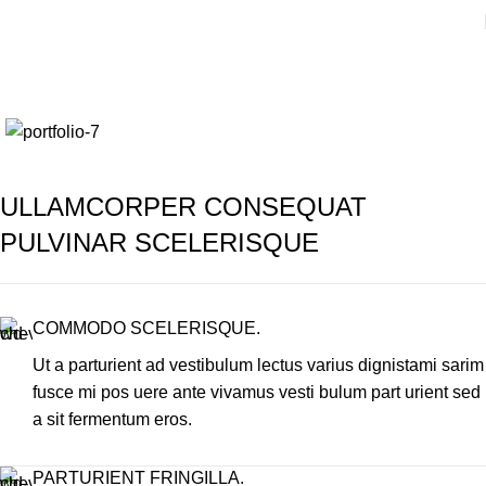
Portfolio
Home
Portfolio
Lorem ipsum
ULLAMCORPER CONSEQUAT
PULVINAR SCELERISQUE
COMMODO SCELERISQUE.
Ut a parturient ad vestibulum lectus varius dignistami sarim
fusce mi pos uere ante vivamus vesti bulum part urient sed
a sit fermentum eros.
PARTURIENT FRINGILLA.