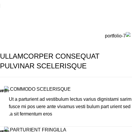
پورتفولیو
خانه
پورتفولیو
Lorem ipsum
ULLAMCORPER CONSEQUAT
PULVINAR SCELERISQUE
COMMODO SCELERISQUE.
Ut a parturient ad vestibulum lectus varius dignistami sarim
fusce mi pos uere ante vivamus vesti bulum part urient sed
a sit fermentum eros.
PARTURIENT FRINGILLA.