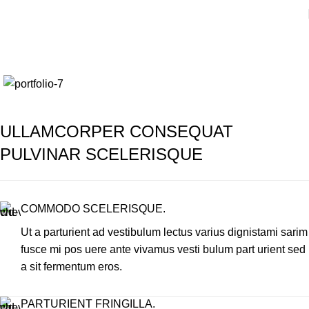
Portfolio
Home
Portfolio
Lorem ipsum
ULLAMCORPER CONSEQUAT
PULVINAR SCELERISQUE
COMMODO SCELERISQUE.
Ut a parturient ad vestibulum lectus varius dignistami sarim
fusce mi pos uere ante vivamus vesti bulum part urient sed
a sit fermentum eros.
PARTURIENT FRINGILLA.