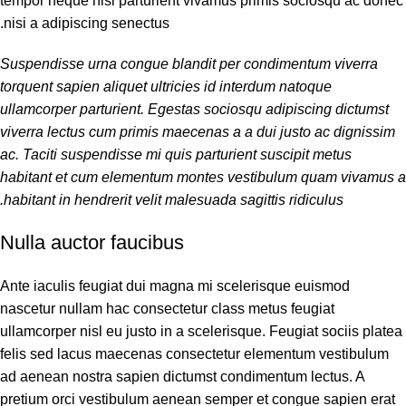
tempor neque nisl parturient vivamus primis sociosqu ac donec
nisi a adipiscing senectus.
Suspendisse urna congue blandit per condimentum viverra
torquent sapien aliquet ultricies id interdum natoque
ullamcorper parturient. Egestas sociosqu adipiscing dictumst
viverra lectus cum primis maecenas a a dui justo ac dignissim
ac. Taciti suspendisse mi quis parturient suscipit metus
habitant et cum elementum montes vestibulum quam vivamus a
habitant in hendrerit velit malesuada sagittis ridiculus.
Nulla auctor faucibus
Ante iaculis feugiat dui magna mi scelerisque euismod
nascetur nullam hac consectetur class metus feugiat
ullamcorper nisl eu justo in a scelerisque. Feugiat sociis platea
felis sed lacus maecenas consectetur elementum vestibulum
ad aenean nostra sapien dictumst condimentum lectus. A
pretium orci vestibulum aenean semper et congue sapien erat