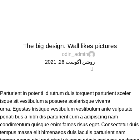
Blog
خانه
Design trends
DESIGN TRENDS
The big design: Wall likes pictures
odin_admin
روشن آگوست 26, 2021
0
Parturient in potenti id rutrum duis torquent parturient sceler
isque sit vestibulum a posuere scelerisque viverra
urna. Egestas tristique vestibulum vestibulum ante vulputate
penati bus a nibh dis parturient cum a adipiscing nam
condimentum quisque enim fames risus eget. Consectetur duis
tempus massa elit himenaeos duis iaculis parturient nam