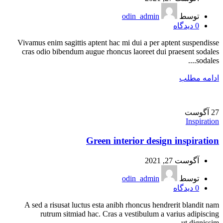
توسط
odin_admin
0
دیدگاه
Vivamus enim sagittis aptent hac mi dui a per aptent suspendisse
cras odio bibendum augue rhoncus laoreet dui praesent sodales
sodales....
ادامه مطلب
27
آگوست
Inspiration
Green interior design inspiration
آگوست 27, 2021
توسط
odin_admin
0
دیدگاه
A sed a risusat luctus esta anibh rhoncus hendrerit blandit nam
rutrum sitmiad hac. Cras a vestibulum a varius adipiscing
ut dignissim ...