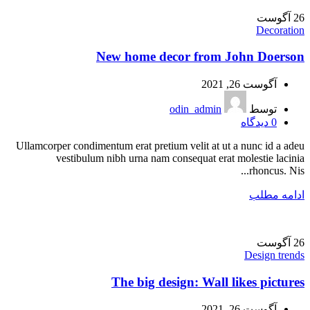
26
آگوست
Decoration
New home decor from John Doerson
آگوست 26, 2021
توسط
odin_admin
0
دیدگاه
Ullamcorper condimentum erat pretium velit at ut a nunc id a adeu
vestibulum nibh urna nam consequat erat molestie lacinia
rhoncus. Nis...
ادامه مطلب
26
آگوست
Design trends
The big design: Wall likes pictures
آگوست 26, 2021